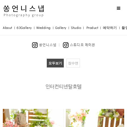
About
63Gallery
Wedding
Gallery
Studio
Product
예약하기
촬
|
|
|
|
|
|
|
모두보기
장수연
인터컨티넨탈호텔